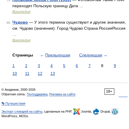
79
переходят Польскую границу Дата …
Википедия
Чудово
— У этого термина существуют и другие значения,
80
см. Чудово (значения). Город Чудово Страна РоссияРоссия
…
Википедия
Страницы
←
Предыдущая
Следующая
→
1
2
3
4
5
6
7
8
9
10
11
12
13
© Академик, 2000-2026
18+
Обратная связь:
Техподдержка
,
Реклама на сайте
👣 Путешествия
Экспорт словарей на сайты
, сделанные на PHP,
Joomla,
Drupal,
WordPress, MODx.