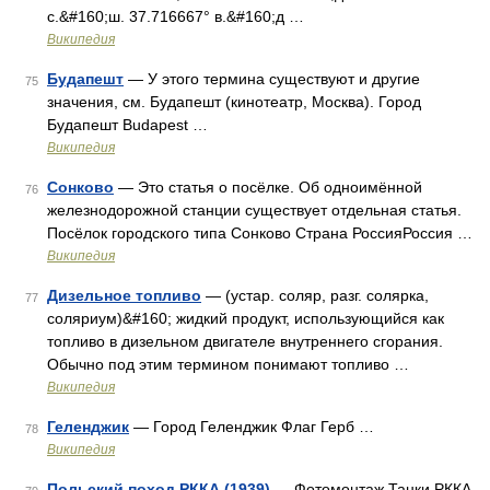
с.&#160;ш. 37.716667° в.&#160;д …
Википедия
Будапешт
— У этого термина существуют и другие
75
значения, см. Будапешт (кинотеатр, Москва). Город
Будапешт Budapest …
Википедия
Сонково
— Это статья о посёлке. Об одноимённой
76
железнодорожной станции существует отдельная статья.
Посёлок городского типа Сонково Страна РоссияРоссия …
Википедия
Дизельное топливо
— (устар. соляр, разг. солярка,
77
соляриум)&#160; жидкий продукт, использующийся как
топливо в дизельном двигателе внутреннего сгорания.
Обычно под этим термином понимают топливо …
Википедия
Геленджик
— Город Геленджик Флаг Герб …
78
Википедия
Польский поход РККА (1939)
— Фотомонтаж Танки РККА